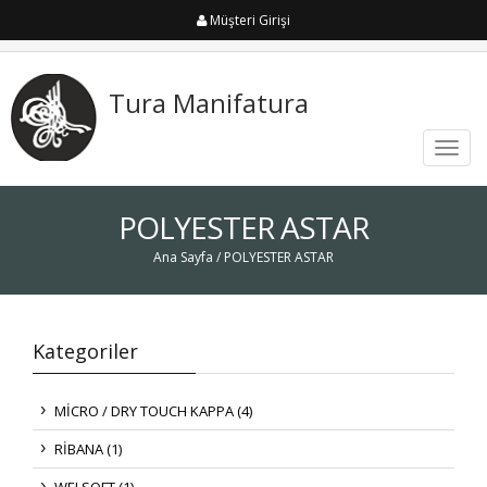
Müşteri Girişi
Tura Manifatura
Toggl
navig
POLYESTER ASTAR
Ana Sayfa
/ POLYESTER ASTAR
Kategoriler
MİCRO / DRY TOUCH KAPPA (4)
RİBANA (1)
WELSOFT (1)